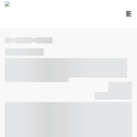
----
----- -----
----- -----
----
-----
---- ------
----- ----- -- ------ ---- ---- -- ----- ----- -----
--- ------
----- ----- -- ------ ----- ----- -- ------
-------------
Compartilhar
Favorito