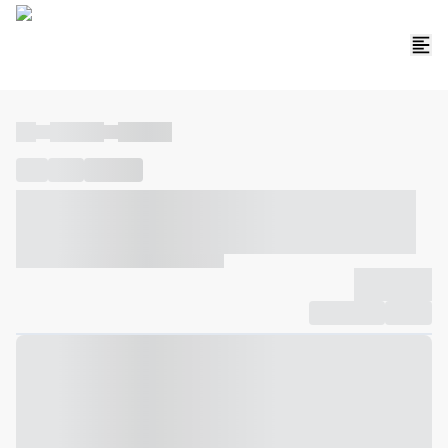
----
----- -----
----- -----
----
-----
---- ------
----- ----- -- ------ ---- ---- -- ----- ----- -----
--- ------
----- ----- -- ------ ----- ----- -- ------
-------------
Compartilhar
Favorito