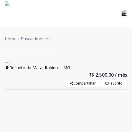
Home
Buscar imóvel
...
Casa
Aluguel
Cód:
2136
...
Recanto da Mata, Itabirito - MG
R$ 2.500,00
/ mês
Compartilhar
Favorito