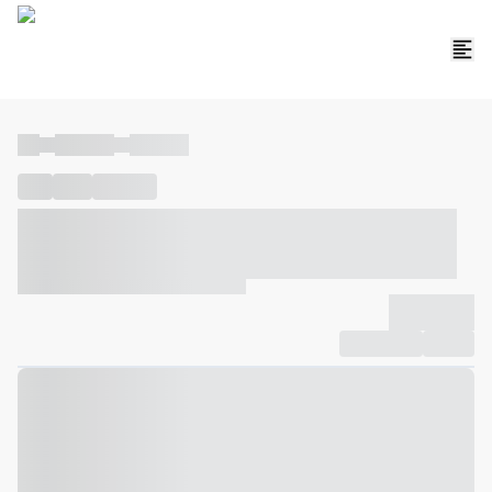
----
----- -----
----- -----
----
-----
---- ------
----- ----- -- ------ ---- ---- -- ----- ----- -----
--- ------
----- ----- -- ------ ----- ----- -- ------
-------------
Compartilhar
Favorito